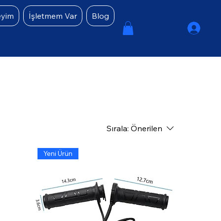
eyim
İşletmem Var
Blog
Sırala:
Önerilen
Yeni Ürün