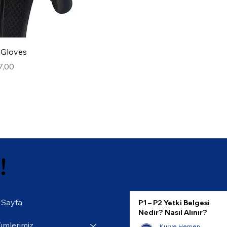
 Gloves
mli Fiyat
7,00
!
 Sayfa
P1 – P2 Yetki Belgesi
Nedir? Nasıl Alınır?
ümlerimiz
Kurye Hemen