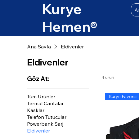
Kurye
A
Hemen
®
Ana Sayfa
Eldivenler
Eldivenler
4 ürün
Göz At:
Tüm Ürünler
Kurye Favorisi
Termal Cantalar
Kasklar
Telefon Tutucular
Powerbank Sarj
Eldivenler