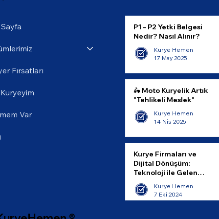
 Sayfa
P1 – P2 Yetki Belgesi
Nedir? Nasıl Alınır?
ümlerimiz
Kurye Hemen
17 May 2025
yer Fırsatları
🛵 Moto Kuryelik Artık
 Kuryeyim
"Tehlikeli Meslek"
tmem Var
Kurye Hemen
14 Nis 2025
g
Kurye Firmaları ve
Dijital Dönüşüm:
Teknoloji ile Gelen
İnovasyonlar
Kurye Hemen
7 Eki 2024
KuryeHemen ®