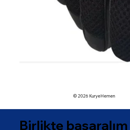
© 2026 KuryeHemen
Birlikte başaralım 