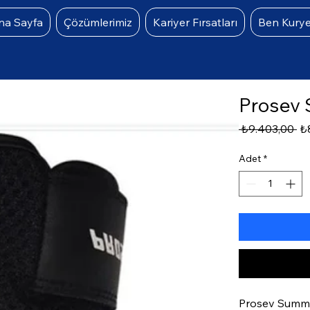
na Sayfa
Çözümlerimiz
Kariyer Fırsatları
Ben Kury
Prosev
No
 ₺9.403,00 
₺
Fi
Adet
*
Prosev Summe