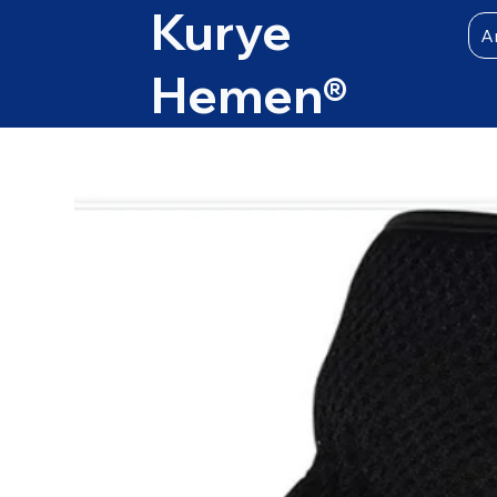
Kurye
A
Hemen
®