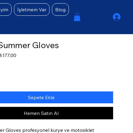
eyim
İşletmem Var
Blog
 Summer Gloves
rmal
İndirimli
8.177,00
yat
Fiyat
Sepete Ekle
Hemen Satın Al
r Gloves profesyonel kurye ve motosiklet 