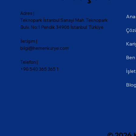
Adres |
Ana
Teknopark İstanbul Sanayi Mah. Teknopark
Bulv. No:1 Pendik 34906 İstanbul Türkiye
Çöz
İletişim |
Kari
bilgi@hemenkurye.com
Ben
Telefon |
+90 540 365 365 1
İşle
Blo
© 2026 