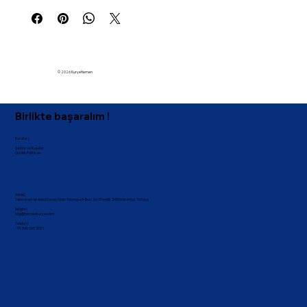
© 2026 KuryeHemen
Birlikte başaralım !
Kurallar |
Şartlar ve Koşullar
Gizlilik Politikası
Adres |
Teknopark İstanbul Sanayi Mah. Teknopark Bulv. No:1 Pendik 34906 İstanbul Türkiye
İletişim |
bilgi@hemenkurye.com
Telefon |
+90 540 365 365 1