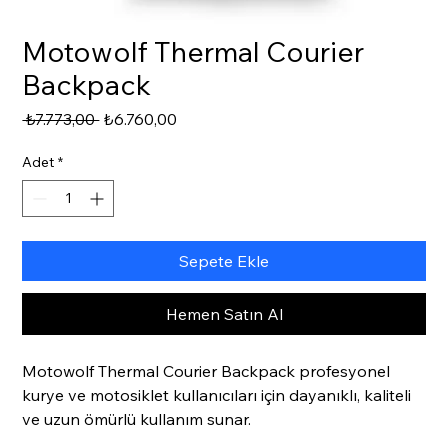
Motowolf Thermal Courier
Backpack
Normal
İndirimli
 ₺7.773,00 
₺6.760,00
Fiyat
Fiyat
Adet
*
Sepete Ekle
Hemen Satın Al
Motowolf Thermal Courier Backpack profesyonel 
kurye ve motosiklet kullanıcıları için dayanıklı, kaliteli 
ve uzun ömürlü kullanım sunar.