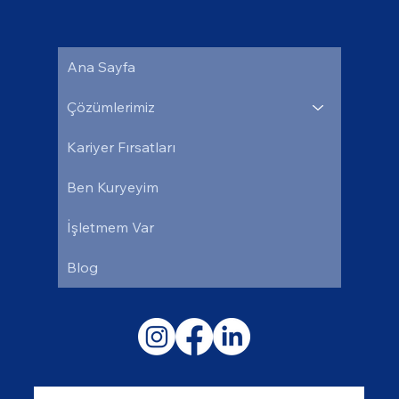
Ana Sayfa
Çözümlerimiz
Kariyer Fırsatları
Ben Kuryeyim
İşletmem Var
Blog